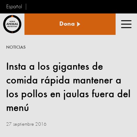
Español
Protección
Dona
Animal
Men
Mundial
NOTICIAS
Insta a los gigantes de
comida rápida mantener a
los pollos en jaulas fuera del
menú
27 septiembre 2016