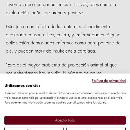
lleven a cabo comportamientos instintivos, tales como la
exploración, baños de arena y posarse.
Esto, junto con la falta de luz natural y el crecimiento
acelerado causan estrés, cojera, y enfermedades. Algunos
pollos están demasiados enfermos como para ponerse de
pie, y pueden morir de insuficiencia cardíaca.
"Este es el mayor problema de protección animal al que
nos enfrentamos hoy en día. El número de pollos
involucrados nos quita el aliento; los desafíos y el
Política de privacidad
Utilizamos cookies
sufrimiento que enfrentan son enormes”. Jonty Whittleton -
Podemos utilizarlas para el análisis de los datos de nuestros visitantes, para mejorar nuestro sitio
Director de Campañas de pollos World Animal Protection.
web, mostrar contenido personalizado y brindarle una excelente experiencia en el sitio web.
Para obtener más información sobre las cookies que utilizamos, abre los ajustes.
Las corporaciones globales deben crear
un cambio para los pollos
Aceptar todo