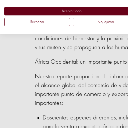
también plantea enormes riesgos de b
Aceptar todo
Se cree que más del 70% de la
Rechazar
No, ajustar
emergentes en humanos se orig
condiciones de bienestar y la proximida
virus muten y se propaguen a los huma
África Occidental: un importante punto
Nuestro reporte proporciona la informa
el alcance global del comercio de vida
importante punto de comercio y exporta
importantes:
Doscientas especies diferentes, in
para la venta o exportación por do