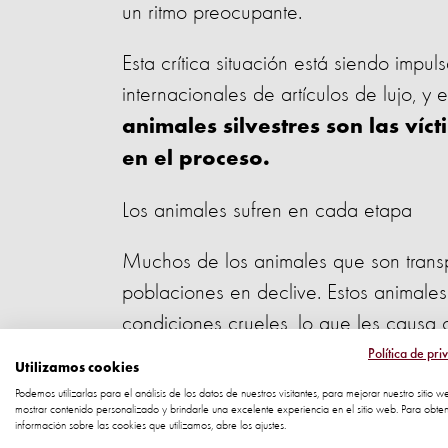
un ritmo preocupante.
Esta crítica situación está siendo imp
internacionales de artículos de lujo, y
animales silvestres son las ví
en el proceso.
Los animales sufren en cada etapa
Muchos de los animales que son transp
poblaciones en declive. Estos animales
condiciones crueles, lo que les causa g
a la muerte.
Política de pri
Utilizamos cookies
Podemos utilizarlas para el análisis de los datos de nuestros visitantes, para mejorar nuestro sitio w
El comercio mundial de vida silvestre 
mostrar contenido personalizado y brindarle una excelente experiencia en el sitio web. Para obte
información sobre las cookies que utilizamos, abre los ajustes.
causas del colapso de ecosistemas y p