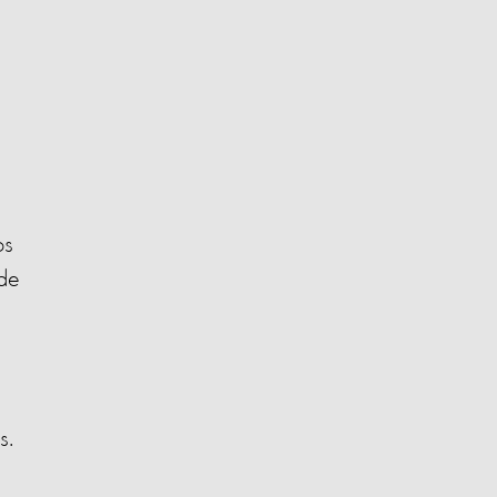
os
 de
s.