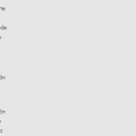
rte
 de
o
tán
tón
o
a