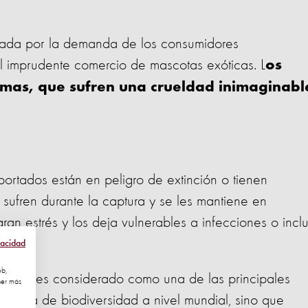
ulsada por la demanda de los consumidores
 el imprudente comercio de mascotas exóticas. L
os
ctimas, que sufren una crueldad inimaginabl
ortados están en peligro de extinción o tienen
 sufren durante la captura y se les mantiene en
ran estrés y los deja vulnerables a infecciones o incl
vacidad
eb,
no sólo es considerado como una de las principales
ner más
érdida de biodiversidad a nivel mundial, sino que