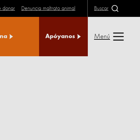
e donar
Denuncia maltrato animal
Buscar
Menú
na
Apóyanos