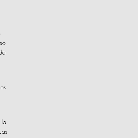
ó
sso
da
nos
 la
cas