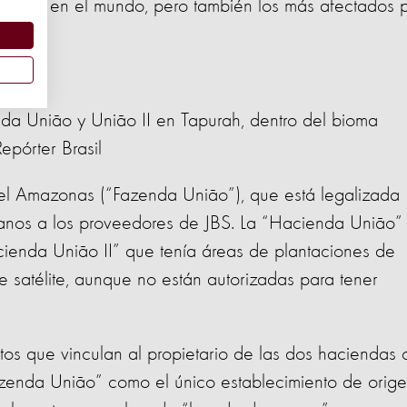
rsidad en el mundo, pero también los más afectados 
nda União y União II en Tapurah, dentro del bioma
pórter Brasil
 el Amazonas (“Fazenda União”), que está legalizada
ranos a los proveedores de JBS. La “Hacienda União”
ienda União II” que tenía áreas de plantaciones de
 satélite, aunque no están autorizadas para tener
tos que vinculan al propietario de las dos haciendas 
enda União” como el único establecimiento de orig