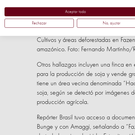
Cerrado, la sabana con mayor biodive
la deforestación de granos.
Aceptar todo
Rechazar
No, ajustar
Cultivos y áreas deforestadas en Faze
amazónico. Foto: Fernando Martinho/Re
Otros hallazgos incluyen una finca en
para la producción de soja y vende g
tiene un área vecina denominada “Hac
soja, según se detectó por imágenes de
producción agrícola.
Repórter Brasil tuvo acceso a documen
Bunge y con Amaggi, señalando a “Faz