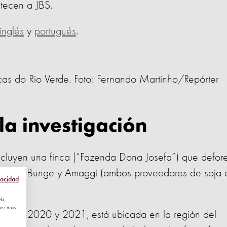
stecen a JBS.
inglés
y
portugués
.
ucas do Rio Verde. Foto: Fernando Martinho/Repórter
la investigación
incluyen una finca (“Fazenda Dona Josefa”) que defor
Aun así, Bunge y Amaggi (ambos proveedores de soja 
vacidad
19.
eb,
ner más
ano en 2020 y 2021, está ubicada en la región del