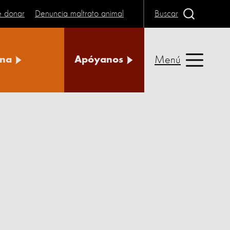
e donar
Denuncia maltrato animal
Buscar
Menú
na
Apóyanos