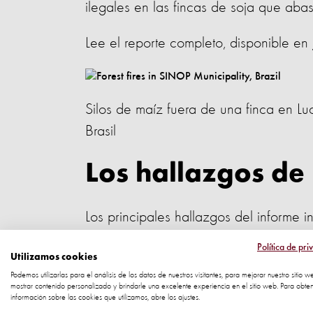
ilegales en las fincas de soja que aba
Lee el reporte completo, disponible en
Silos de maíz fuera de una finca en L
Brasil
Los hallazgos de 
Los principales hallazgos del informe 
98,7 hectáreas más de lo permitido. 
Política de pri
Utilizamos cookies
JBS) recibieron soja de la finca en 20
Podemos utilizarlas para el análisis de los datos de nuestros visitantes, para mejorar nuestro sitio w
mostrar contenido personalizado y brindarle una excelente experiencia en el sitio web. Para obte
La finca, que continuó produciendo gr
información sobre las cookies que utilizamos, abre los ajustes.