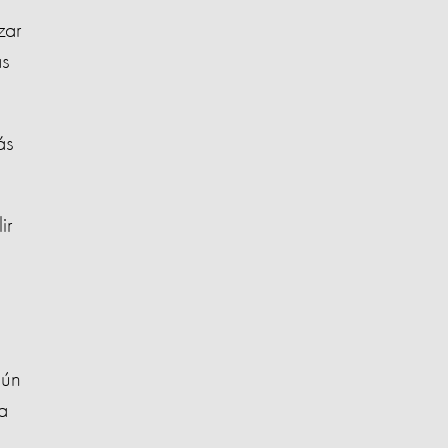
zar
as
ás
ir
aún
a