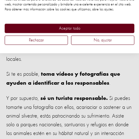
Y como se ve en el vídeo, implica
crueldad y tortura.
web, mostrar contenido personalizado y brindarle una excelente experiencia en el sitio web.
Para obtener más información sobre las cookies que utilizamos, abre los ajustes.
sufrimiento extremo de inicio a fin para el animal.
Seamos conscientes: alcemos la voz cuando seamos
Aceptar todo
testigos de actos de crueldad contra un animal.
Rechazar
No, ajustar
estos abusos a las autoridades policiales
Denuncia
locales.
Si te es posible,
toma vídeos y fotografías que
.
ayuden a identificar a los responsables
Y por supuesto,
Si puedes
sé un turista responsable.
tomarte una fotografía con ellos, acariaciar o sostener a un
animal silvestre, estás patrocinando su sufrimiento. Asiste
solo a parques nacionales, santuarios y refugios en donde
los animales estén en su hábitat natural y sin interacción