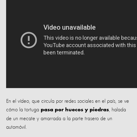
En el vídeo, que circula por redes sociales en el país, se ve
cómo la tortuga
, halada
pasa por huecos y piedras
de un mecate y amarrada a la parte trasero de un
automóvil.