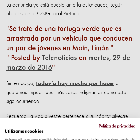
La denuncia ya está puesta ante la autoridades, según
oficiales de la ONG local
Pretoma
.
Se trata de una tortuga verde que es
arrastrada por un vehículo que conducen
un par de jóvenes en Moín, Limón.
Posted by
Telenoticias
on
martes, 29 de
marzo de 2016
Sin embargo,
si
todavía hay mucho por hacer
queremos impedir que más casos indignantes como este
siga ocurriendo.
Recuerda: la vida silvestre pertenece a su hábitat silvestre.
Sacarla de allí para convertirla en una atracción turística,
Política de privacidad
Utilizamos cookies
en una mascota extravagante o en un platillo exótico
es
Podemos utilizarlas para el análisis de los datos de nuestros visitantes, para mejorar nuestro sitio