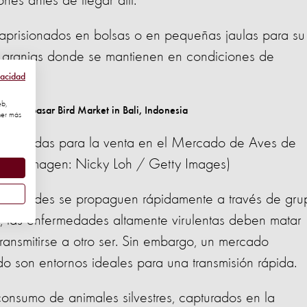
nes antes de llegar allí.
 aprisionados en bolsas o en pequeñas jaulas para su
en granjas donde se mantienen en condiciones de
vacidad
eb,
ner más
njauladas para la venta en el Mercado de Aves de
de la imagen: Nicky Loh / Getty Images)
ermedades se propaguen rápidamente a través de gru
 las enfermedades altamente virulentas deben matar
ansmitirse a otro ser. Sin embargo, un mercado
do son entornos ideales para una transmisión rápida.
onsumo de animales silvestres, capturados en la