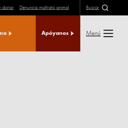
e donar
Denuncia maltrato animal
Buscar
Menú
na
Apóyanos