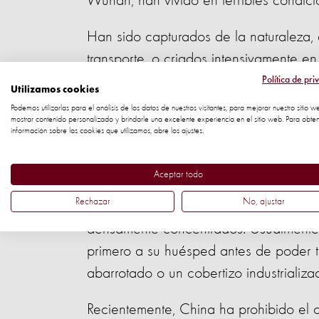
Wuhan, han vivido en terribles condicio
Han sido capturados de la naturaleza,
transporte, o criados intensivamente 
hacinamiento.
Política de pri
Utilizamos cookies
Podemos utilizarlas para el análisis de los datos de nuestros visitantes, para mejorar nuestro sitio w
mostrar contenido personalizado y brindarle una excelente experiencia en el sitio web. Para obte
información sobre las cookies que utilizamos, abre los ajustes.
Una mujer camina en medio de aves e
Denpasar en Bali, Indonesia (Crédito 
Aceptar todo
Rechazar
No, ajustar
Hay más probabilidad de que las enf
densamente concentrados. Usualmente,
primero a su huésped antes de poder tr
abarrotado o un cobertizo industrializa
Recientemente, China ha prohibido el c