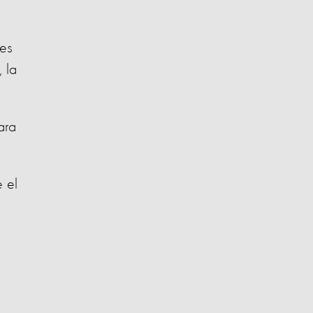
les
, la
ara
 el