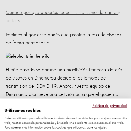
Conoce por qué deberías reducir tu consumo de carne y
lácteos.
Pedimos al gobierno danés que prohiba la cría de visones
de forma permanente
El año pasado se aprobó una prohibición temporal de cría
de visones en Dinamarca debido a los temores de
transmisión de COVID-19. Ahora, nuestro equipo de
Dinamarca promueve una petición para que el gobierno
danés se asegure de que la cría de visones no regrese
Política de privacidad
nunca. Más de 30.000 personas han firmado hasta ahora.
Utilizamos cookies
Podemos utilizarlas para el análisis de los datos de nuestros visitantes, para mejorar nuestro sitio
web, mostrar contenido personalizado y brindarle una excelente experiencia en el sitio web.
Rescatamos a nueve osos del cruel cautiverio en Vietnam
Para obtener más información sobre las cookies que utilizamos, abre los ajustes.