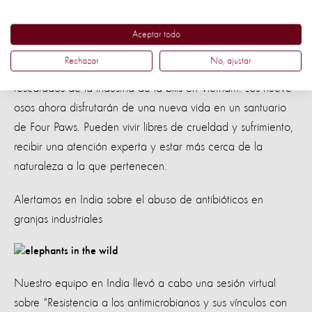
Aceptar todo
En
el rescate de osos más grande que World Animal
Rechazar
No, ajustar
Protection ha apoyado
, nueve osos finalmente fueron
rescatados de la industria de la bilis en Vietnam. Los nueve
osos ahora disfrutarán de una nueva vida en un santuario
de Four Paws. Pueden vivir libres de crueldad y sufrimiento,
recibir una atención experta y estar más cerca de la
naturaleza a la que pertenecen.
Alertamos en India sobre el abuso de antibióticos en
granjas industriales
Nuestro equipo en India llevó a cabo una sesión virtual
sobre "Resistencia a los antimicrobianos y sus vínculos con