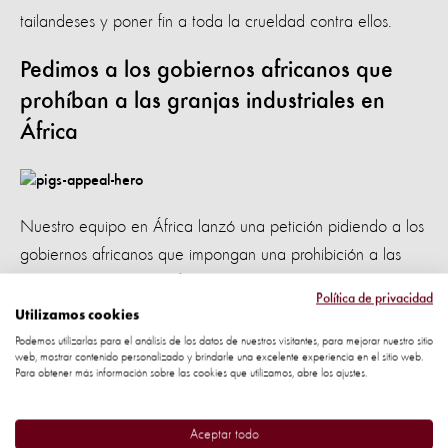
tailandeses y poner fin a toda la crueldad contra ellos.
Pedimos a los gobiernos africanos que
prohíban a las granjas industriales en
África
Nuestro equipo en África lanzó una petición pidiendo a los
gobiernos africanos que impongan una prohibición a las
granjas industriales
en África. Las firmas se enviarán a los
Política de privacidad
participantes de la convención Cop 27 de Egipto este año.
Utilizamos cookies
Podemos utilizarlas para el análisis de los datos de nuestros visitantes, para mejorar nuestro sitio
Pedimos a Sea World Australia que deje
web, mostrar contenido personalizado y brindarle una excelente experiencia en el sitio web.
Para obtener más información sobre las cookies que utilizamos, abre los ajustes.
de criar delfines en cautiverio
Aceptar todo