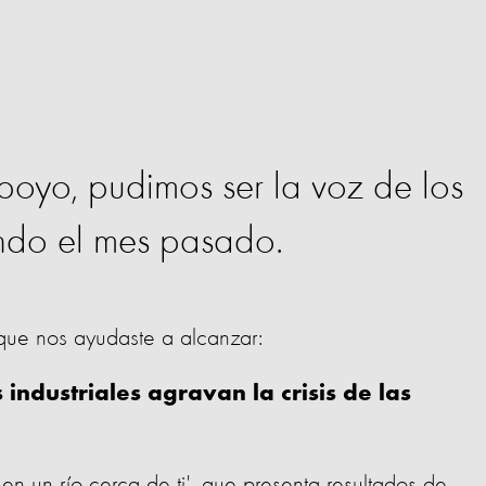
poyo, pudimos ser la voz de los
ndo el mes pasado.
 que nos ayudaste a alcanzar:
ndustriales agravan la crisis de las
en un río cerca de ti', que presenta resultados de