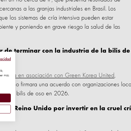
rcanas a las granjas industriales en Brasil. Los
ue los sistemas de cría intensiva pueden estar
ente y poniendo en grave riesgo la salud de las
de terminar con la industria de la bilis de
vacidad
eb,
ampaña en asociación con Green Korea United
,
ner más
coreano firmara una acuerdo con organizaciones loca
ia de la bilis de oso en 2026.
del Reino Unido por invertir en la cruel cr