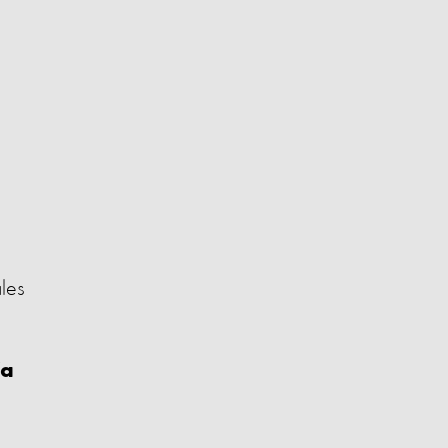
les
ía