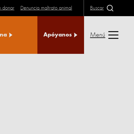
e donar
Denuncia maltrato animal
Buscar
Menú
na
Apóyanos