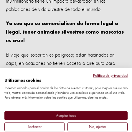
multimillonario tiene un impacto devastador en las
poblaciones de vida silvestre de todo el mundo.
Ya sea que se comercialicen de forma legal o
ilegal, tener animales silvestres como mascotas
es cruel
El viaje que soportan es peligroso; están hacinados en
cajas, en ocasiones no tienen acceso a aire puro para
respirar o espacio suficiente para moverse. La mayoría de
Política de privacidad
estos animales silvestres se asfixian, mueren de hambre o
Utilizamos cookies
sucumben ante enfermedades en el camino.
Podemos utilizarlas para el análisis de los datos de nuestros visitantes, para mejorar nuestro sitio
web, mostrar contenido personalizado y brindarle una excelente experiencia en el sitio web.
Para obtener más información sobre las cookies que utilizamos, abre los ajustes.
Una vida de sufrimientos
Aceptar todo
Una vez que están en las casas de humanos, no hay una
forma realista de replicar o simular el espacio y la libertad
Rechazar
No, ajustar