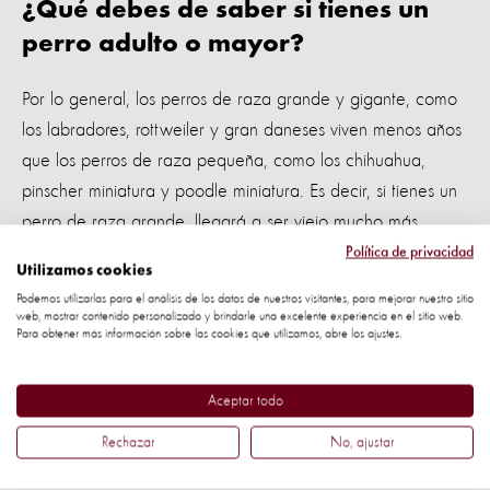
¿Qué debes de saber si tienes un
perro adulto o mayor?
Por lo general, los perros de raza grande y gigante, como
los labradores, rottweiler y gran daneses viven menos años
que los perros de raza pequeña, como los chihuahua,
pinscher miniatura y poodle miniatura. Es decir, si tienes un
perro de raza grande, llegará a ser viejo mucho más
rápido que un perro de raza pequeña.
Política de privacidad
Utilizamos cookies
Podemos utilizarlas para el análisis de los datos de nuestros visitantes, para mejorar nuestro sitio
Tu perro en algunos casos puede llegar a padecer
web, mostrar contenido personalizado y brindarle una excelente experiencia en el sitio web.
enfermedades degenerativas o en otros casos volverse más
Para obtener más información sobre las cookies que utilizamos, abre los ajustes.
lentos y menos activos. Sin embargo, es el proceso de vida
natural y al igual que los seres humanos, ellos necesitarán
Aceptar todo
cuidados especiales para sentirse bien en esta etapa de la
Rechazar
No, ajustar
vida.