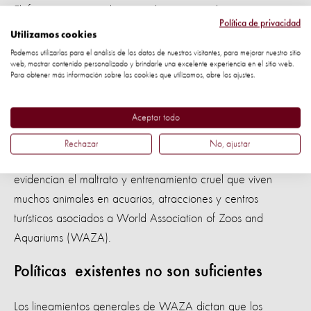
Elefantes están siendo montados y actuando en
Política de privacidad
espectáculos como accesorios en Canadá y Japón. Tigres y
Utilizamos cookies
leones se ven obligados a participar en obras de teatro en
Podemos utilizarlas para el análisis de los datos de nuestros visitantes, para mejorar nuestro sitio
web, mostrar contenido personalizado y brindarle una excelente experiencia en el sitio web.
Francia. Orangutanes que se utilizan como accesorios
Para obtener más información sobre las cookies que utilizamos, abre los ajustes.
fotográficos en Filipinas y Sudáfrica, y delfines se presentan
en espectáculos en lugares como Estados Unidos, Portugal
Aceptar todo
y Singapur.
Rechazar
No, ajustar
Las anteriores son algunas de las situaciones que
evidencian el maltrato y entrenamiento cruel que viven
muchos animales en acuarios, atracciones y centros
turísticos asociados a World Association of Zoos and
Aquariums (WAZA).
Políticas existentes no son suficientes
Los lineamientos generales de WAZA dictan que los