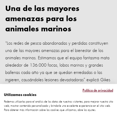
Una de las mayores
amenazas para los
animales marinos
"Los redes de pesca abandonadas y perdidas constituyen
una de las mayores amenazas para el bienestar de los
animales marinos. Estimamos que el equipo fantasma mata
alrededor de 136.000 focas, lobos marinos y grandes
ballenas cada año ya que se quedan enredadas o las
ingieren, causándoles lesiones devastadoras” explicó Gikes
Política de privacidad
Es necesaria una acción preventiva urgente.
Utilizamos cookies
Podemos utilizarlas para el análisis de los datos de nuestros visitantes, para mejorar nuestro sitio
Trabajando juntos para
web, mostrar contenido personalizado y brindarle una excelente experiencia en el sitio web.
Para obtener más información sobre las cookies que utilizamos, abre los ajustes.
hacer cambios