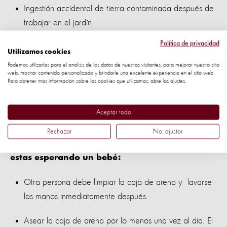
Ingestión accidental de tierra contaminada después de
trabajar en el jardín.
Política de privacidad
Accidentalmente ingiriendo las heces de un gato
Utilizamos cookies
infectado por primera vez con Toxoplasma (si el gato
Podemos utilizarlas para el análisis de los datos de nuestros visitantes, para mejorar nuestro sitio
web, mostrar contenido personalizado y brindarle una excelente experiencia en el sitio web.
estuvo infectado anteriormente y se reinfecta durante el
Para obtener más información sobre las cookies que utilizamos, abre los ajustes.
embarazo, tiene protección inmunitaria, lo cual hace
que el riesgo de transmisión sea mucho más bajo).
Aceptar todo
Y continuación mira estos consejos útiles de
Rechazar
No, ajustar
prevención que puedes poner en práctica si
estas esperando un bebé:
Otra persona debe limpiar la caja de arena y lavarse
las manos inmediatamente después.
Asear la caja de arena por lo menos una vez al día. El