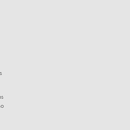
s
os
so