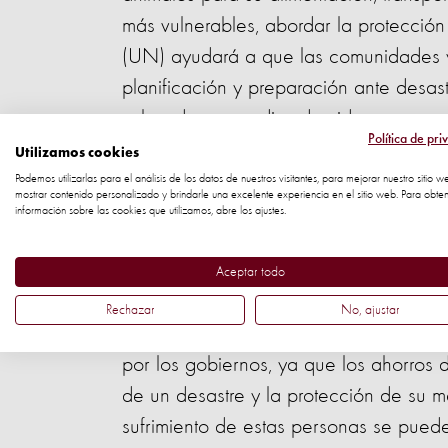
más vulnerables, abordar la protecció
(UN) ayudará a que las comunidades y 
planificación y preparación ante desast
salvando sus medios de vida.
Política de pri
Utilizamos cookies
James Sawyer, Director de Manejo de 
Podemos utilizarlas para el análisis de los datos de nuestros visitantes, para mejorar nuestro sitio w
mostrar contenido personalizado y brindarle una excelente experiencia en el sitio web. Para obte
información sobre las cookies que utilizamos, abre los ajustes.
"La perdida de los animales en desastr
comunidades y sus familias, ya que el 
Aceptar todo
zonas más necesitadas, se derivan de
Rechazar
No, ajustar
"Ahora que los animales han sido incl
por los gobiernos, ya que los ahorros 
de un desastre y la protección de su m
sufrimiento de estas personas se puede