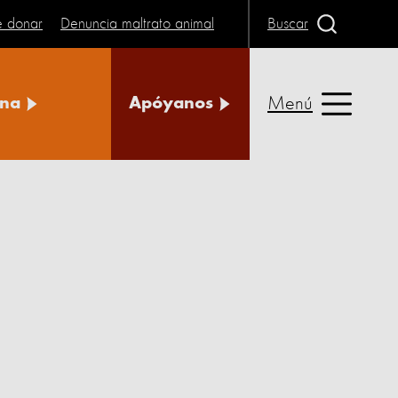
e donar
Denuncia maltrato animal
Buscar
Menú
na
Apóyanos