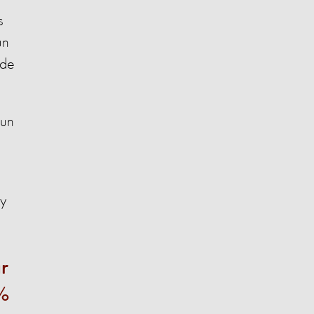
s
un
 de
 un
 y
r
0%