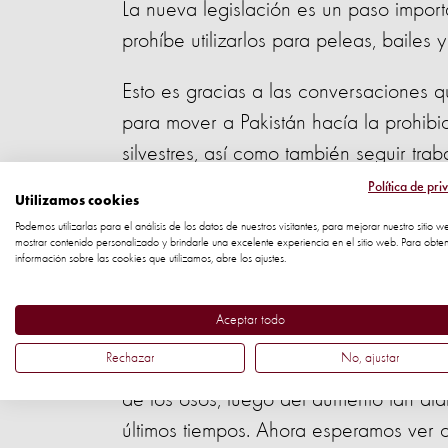
La nueva legislación es un paso import
prohíbe utilizarlos para peleas, bailes 
Esto es gracias a las conversaciones q
para mover a Pakistán hacía la prohibi
silvestres, así como también seguir tra
a los animales en el resto del país.
Política de pri
Utilizamos cookies
Podemos utilizarlas para el análisis de los datos de nuestros visitantes, para mejorar nuestro sitio w
Emily Reeves, Directora de Programas 
mostrar contenido personalizado y brindarle una excelente experiencia en el sitio web. Para obte
información sobre las cookies que utilizamos, abre los ajustes.
"Esta nueva ley envía un mensaje claro
para prácticas inhumanas, se encuentr
Aceptar todo
Rechazar
No, ajustar
"Felicitamos al gobierno de la provinci
de los osos, luego del aumento tan al
últimos tiempos. Ahora esperamos ver c