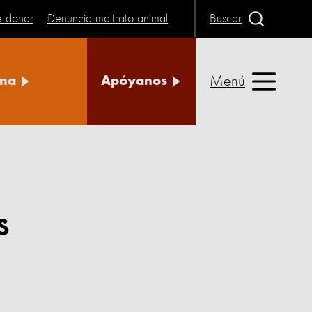
e donar
Denuncia maltrato animal
Buscar
Menú
na
Apóyanos
s