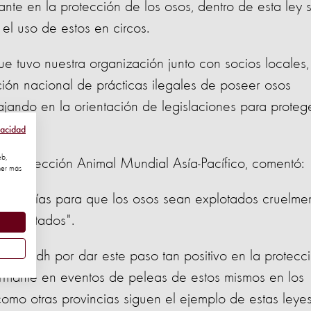
ante en la protección de los osos, dentro de esta ley 
y el uso de estos en circos.
ue tuvo nuestra organización junto con socios locales,
ción nacional de prácticas ilegales de poseer osos
bajando en la orientación de legislaciones para proteg
vacidad
eb,
de Protección Animal Mundial Asía-Pacífico, comentó:
ner más
, los días para que los osos sean explotados cruelme
an contados".
a de Sidh por dar este paso tan positivo en la protecc
armante en eventos de peleas de estos mismos en los
omo otras provincias siguen el ejemplo de estas leye