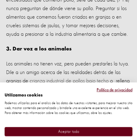
nunca preguntan de dónde viene su pollo. Preguntar si los
alimentos que comemos fueron criados en granjas o en
crueles sistemas de jaulas, y tomar mejores decisiones,
ayuda a presionar a la industria alimentaria a que cambie.
3. Dar voz a los animales
Los animales no tienen voz, pero pueden prestarles la tuya.
Dile a un amigo acerca de las realidades detrás de las
granjas de
crianza industrial de pollos bajo techo
o rellena
un formulario de comentarios en su supermercado local
Política de privacidad
Utilizamos cookies
para que incluyan productos con bienestar animal. Estas
Podemos utilizarlas para el análisis de los datos de nuestros visitantes, para mejorar nuestro sitio
pequeñas acciones pueden hacer un cambio por los
web, mostrar contenido personalizado y brindarle una excelente experiencia en el sitio web.
Para obtener más información sobre las cookies que utilizamos, abre los ajustes.
animales.
4. No apoyes el entretenimiento que daña a los
Aceptar todo