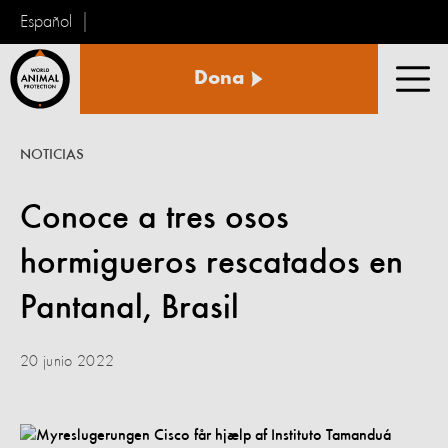
Español
Protección
Dona
Animal
Men
Mundial
NOTICIAS
Conoce a tres osos
hormigueros rescatados en
Pantanal, Brasil
20 junio 2022