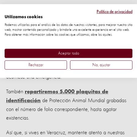
Crédito: AP Photo / Eduardo Verdugo
Política de privacidad
Utilizamos cookies
Podemos utilizarlas para el análisis de los datos de nuestros visitantes, para mejorar nuestro sitio
¡Atención Veracruz!
web, mostrar contenido personalizado y brindarle una excelente experiencia en el sitio web.
Para obtener más información sobre las cookies que utilizamos, abre los ajustes.
Entre noviembre y diciembre, Protección Animal
Mundial estará en la ciudad de Veracruz
Aceptar todo
promoviendo la identificación de mascotas y el registro en
Rechazar
No, ajustar
nuestra base de datos para que estén mejor protegidas si
ocurriese una emergencia.
También
repartiremos 5.000 plaquitas de
de Protección Animal Mundial grabadas
identificación
con el número de folio correspondiente, hasta agotar
existencias.
Así que, si vives en Veracruz, mantente atento a nuestras