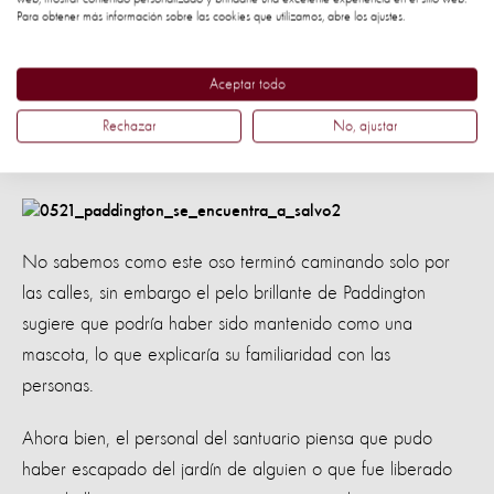
santuario de osos, donde fue alimentado con manzanas
Para obtener más información sobre las cookies que utilizamos, abre los ajustes.
durante su viaje.
Aceptar todo
Al llegar a su nuevo hogar, Paddington recibió un chequeo
Rechazar
No, ajustar
médico antes de ser liberado y que vagara sin ninguna
preocupación.
No sabemos como este oso terminó caminando solo por
las calles, sin embargo el pelo brillante de Paddington
sugiere que podría haber sido mantenido como una
mascota, lo que explicaría su familiaridad con las
personas.
Ahora bien, el personal del santuario piensa que pudo
haber escapado del jardín de alguien o que fue liberado