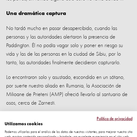
Una dramática captura
No tardó mucho en pasar desapercibido, cuando las
personas y las autoridades alertaron la presencia de
Paddington. Él no podía vagar solo y poner en riesgo su
vida y las de las personas en la ciudad de Sibiu, por lo
tanto, las autoridades finalmente decidieron capturarlo.
Lo encontraron solo y asustado, escondido en un sótano,
por suerte nuestro aliado en Rumania, la Asociación de
Milioane de Prieteni (AMP) ofreció llevarlo al santuario de
osos, cerca de Zarnesti.
Camino a su nuevo hogar
Política de privacidad
Utilizamos cookies
Este curioso osito fue transportado en una jaula camino al
Podemos utilizarlas para el análisis de los datos de nuestros visitantes, para mejorar nuestro sitio
web, mostrar contenido personalizado y brindarle una excelente experiencia en el sitio web.