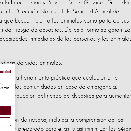
a la Erradicación y Prevención de Gusanos Ganadero
con la Dirección Nacional de Sanidad Animal de
a que busca incluir a los animales como parte de sus
ón del riesgo de desastres. De esta forma se garantiza
necesidades inmediatas de las personas y los animale
érdidas de vidas animales.
vacidad
omo una herramienta práctica que cualquier ente
eb,
eparar a las comunidades en caso de emergencia,
ner más
s de reducción del riesgo de desastres para aumentar
da.
educción de riesgos, incluida la comprensión de los
estar preparado para ellas, y así minimizar las pérd