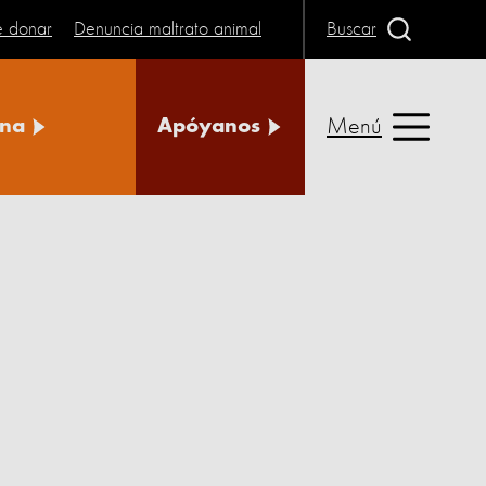
e donar
Denuncia maltrato animal
Buscar
Menú
na
Apóyanos