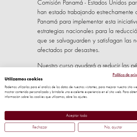
Comisión Panamá - Estados Unidos par
han estado trabajando estrechamente 
Panamá para implementar esta iniciativ
estrategias nacionales para la reducci
que se salvaguarden y satisfagan las 
afectados por desastres.
Nuestro curso ayudará a reducir las p
Política de pri
Utilizamos cookies
Nuestro
curso en línea PrepVet
sirve c
Podemos utilizarlas para el análisis de los datos de nuestros visitantes, para mejorar nuestro sitio w
interesado puede utilizar para así pr
mostrar contenido personalizado y brindarle una excelente experiencia en el sitio web. Para obte
información sobre las cookies que utilizamos, abre los ajustes.
incluyendo a los animales en los plane
resiliencia y proteger los medios de vi
Aceptar todo
El curso se enfoca en la gestión y la r
Rechazar
No, ajustar
factores que conducen a emergencias y 