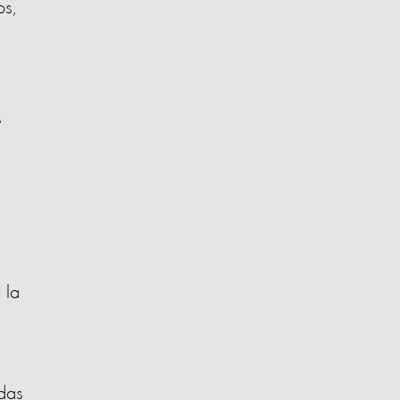
s,
s
 la
idas