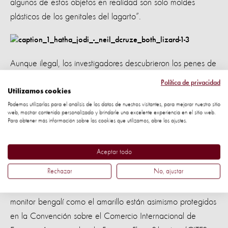
algunos de estos objetos en realidad son solo moldes
plásticos de los genitales del lagarto”.
Aunque ilegal, los investigadores descubrieron los penes de
lagartos monitor vendidos como "Hatha Jodi" disponibles
Política de privacidad
para la compra de los principales minoristas en línea
Utilizamos cookies
Podemos utilizarlas para el análisis de los datos de nuestros visitantes, para mejorar nuestro sitio
incluyendo Amazon, Ebay y Etsy en el Reino Unido y
web, mostrar contenido personalizado y brindarle una excelente experiencia en el sitio web.
EE.UU. Encontraron cientos de artículos, algunos con un
Para obtener más información sobre las cookies que utilizamos, abre los ajustes.
precio de más de $ 250 y estiman un valor en la calle de
más de $ 60.000.
Aceptar todo
Rechazar
No, ajustar
Los lagartos monitor son especies amenazadas protegidas
por la legislación india desde 1972. Tanto el lagarto
monitor bengalí como el amarillo están asimismo protegidos
en la Convención sobre el Comercio Internacional de