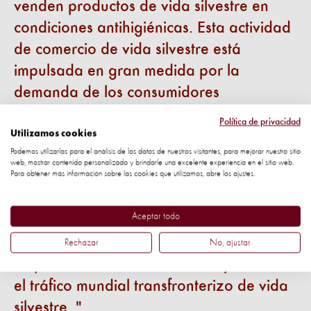
venden productos de vida silvestre en
condiciones antihigiénicas. Esta actividad
de comercio de vida silvestre está
impulsada en gran medida por la
demanda de los consumidores
urbanos de productos de animales
Política de privacidad
silvestres, y por los vendedores que
Utilizamos cookies
Podemos utilizarlas para el análisis de los datos de nuestros visitantes, para mejorar nuestro sitio
también están alimentando la demanda
web, mostrar contenido personalizado y brindarle una excelente experiencia en el sitio web.
Para obtener más información sobre las cookies que utilizamos, abre los ajustes.
en el extranjero del comercio de
mascotas exóticas, artículos de lujo y
Aceptar todo
medicina tradicional. Esto muestra por
qué los gobiernos tienen la
Rechazar
No, ajustar
responsabilidad de intensificar y detener
el tráfico mundial transfronterizo de vida
silvestre.