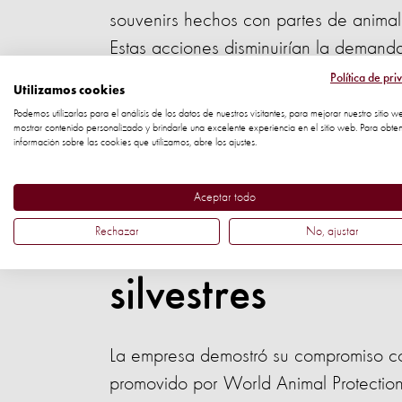
souvenirs hechos con partes de animales
Estas acciones disminuirían la demanda
gerente de Bamba for Good, Katie Zell
Política de pri
Utilizamos cookies
Podemos utilizarlas para el análisis de los datos de nuestros visitantes, para mejorar nuestro sitio w
Tras eliminar los paseos en elefante de
mostrar contenido personalizado y brindarle una excelente experiencia en el sitio web. Para obte
información sobre las cookies que utilizamos, abre los ajustes.
sus esfuerzos creando una política int
Protection para su orientación.
Aceptar todo
Acciones para p
Rechazar
No, ajustar
silvestres
La empresa demostró su compromiso con
promovido por World Animal Protectio