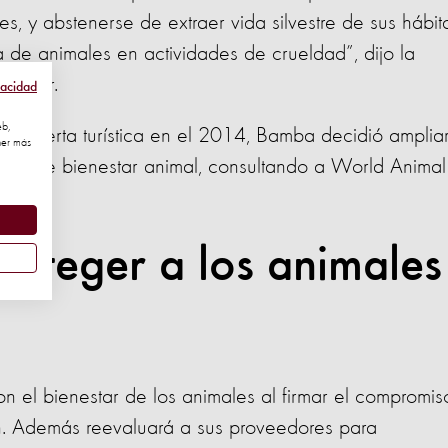
, y abstenerse de extraer vida silvestre de sus hábita
 de animales en actividades de crueldad”, dijo la
hoefer.
vacidad
eb,
 su oferta turística en el 2014, Bamba decidió amplia
ner más
egral de bienestar animal, consultando a World Animal
roteger a los animales
 el bienestar de los animales al firmar el compromis
n. Además reevaluará a sus proveedores para