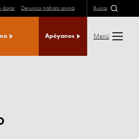
e donar
Denuncia maltrato animal
Buscar
Menú
na
Apóyanos
o