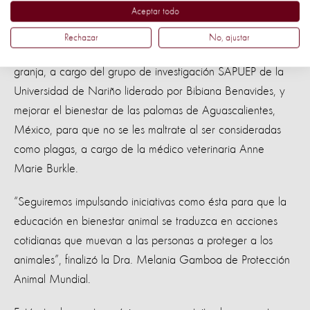
Aceptar todo
Los otros dos proyectos consistieron en capacitar niñas y
niños de colegios agropecuarios del Departamento de
Rechazar
No, ajustar
Nariño en Colombia sobre el bienestar de los animales de
granja, a cargo del grupo de investigación SAPUEP de la
Universidad de Nariño liderado por Bibiana Benavides, y
mejorar el bienestar de las palomas de Aguascalientes,
México, para que no se les maltrate al ser consideradas
como plagas, a cargo de la médico veterinaria Anne
Marie Burkle.
“Seguiremos impulsando iniciativas como ésta para que la
educación en bienestar animal se traduzca en acciones
cotidianas que muevan a las personas a proteger a los
animales”, finalizó la Dra. Melania Gamboa de Protección
Animal Mundial.