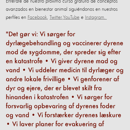
Entérate de nuestro próximo curso gratuito de conceptos
avanzados en bienestar animal siguiéndonos en nuestros
perfiles en
Facebook
,
Twitter
,
YouTube
e
Instagram.
Det gør vi: Vi sørger for
dyrlægebehandling og vaccinerer dyrene
mod de sygdomme, der spreder sig efter
en katastrofe • Vi giver dyrene mad og
vand • Vi uddeler medicin til dyrlæger og
andre lokale frivillige • Vi genforener af
dyr og ejere, der er blevet skilt fra
hinanden i katastrofen • Vi sørger for
forsvarlig opbevaring af dyrenes foder
og vand • Vi forstærker dyrenes læskure
• Vi laver planer for evakuering af