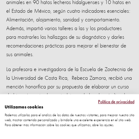
animales en 90 hatos lecheros hidalguenses y 10 hatos en
el Estado de México, según cuatro indicadores esenciales:
Alimentación, alojamiento, sanidad y comportamiento.
Además, impartió varios talleres a las y los productores
para mostrarles los hallazgos de su diagnóstico y darles
recomendaciones prácticas para mejorar el bienestar de
sus animales.
La profesora e investigadora de la Escuela de Zootecnia de
la Universidad de Costa Rica, Rebeca Zamora, recibió una
mención honorífica por su propuesta de elaborar un curso
de bienestar animal para incluir en el plan de estudios de
Política de privacidad
la carrera; sustituir el uso de animales conservados en
Utilizamos cookies
educación por modelos alternativos no animales y
Podemos utilizarlas para el análisis de los datos de nuestros visitantes, para mejorar nuestro sitio
web, mostrar contenido personalizado y brindarle una excelente experiencia en el sitio web.
capacitar productores avícolas en el comportamiento de las
Para obtener más información sobre las cookies que utilizamos, abre los ajustes.
aves y lo que requieren para tener bienestar.