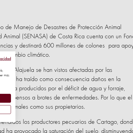
ipo de Manejo de Desastres de Protección Animal
ud Animal (SENASA) de Costa Rica cuenta con un Fo
encias y destinará 600 millones de colones para apo
 el cambio climático.
vacidad
as y Alajuela se han vistos afectadas por las
eb,
ner más
lo que ha traído como consecuencia daños en la
ultura producidos por el déficit de agua y forraje,
os propensos a brotes de enfermedades. Por lo que el
los animales como sus propietarios.
tendidos los productores pecuarios de Cartago, don
d ha provocado la saturación del suelo, disminuyend