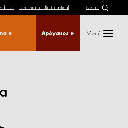
e donar
Denuncia maltrato animal
Buscar
Menú
na
Apóyanos
la