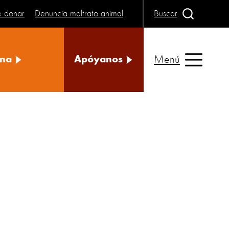
e donar
Denuncia maltrato animal
Buscar
Menú
na
Apóyanos