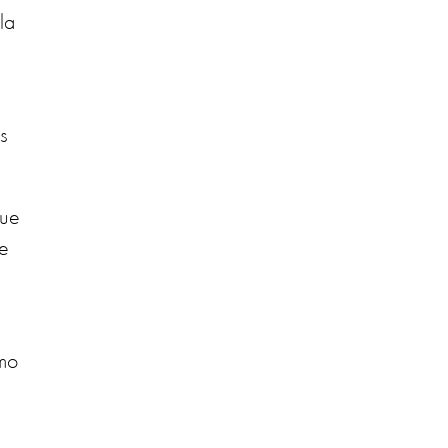
la
s
que
te
s.
omo