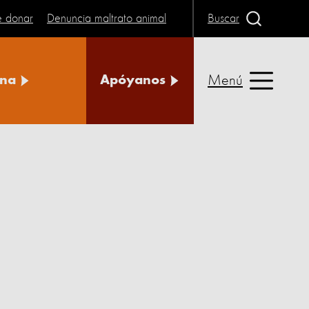
e donar
Denuncia maltrato animal
Buscar
Menú
na
Apóyanos