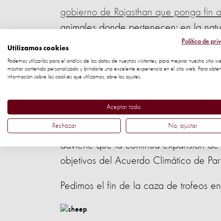
gobierno de Rajasthan que ponga fin a
animales donde pertenecen: en la natu
Política de pri
Utilizamos cookies
Expusimos cómo la producción intensiv
Podemos utilizarlas para el análisis de los datos de nuestros visitantes, para mejorar nuestro sitio w
mostrar contenido personalizado y brindarle una excelente experiencia en el sitio web. Para obte
información sobre las cookies que utilizamos, abre los ajustes.
Nuestro último informe,
'El cambio clim
Aceptar todo
carne de pollo y cerdo de granjas indus
Rechazar
No, ajustar
mundo: Brasil, China, Europa (utilizand
advierte que la continua expansión de 
objetivos del Acuerdo Climático de Parí
Pedimos el fin de la caza de trofeos e