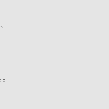
es
o a