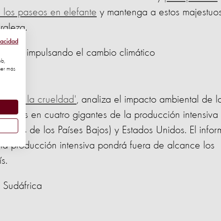
 los paseos en elefante
y mantenga a estos majestuo
raleza.
vacidad
a está impulsando el cambio climático
eb,
ner más
ático y la crueldad'
, analiza el impacto ambiental de l
triales en cuatro gigantes de la producción intensiva
o datos de los Países Bajos) y Estados Unidos. El info
la producción intensiva pondrá fuera de alcance los
s.
n Sudáfrica