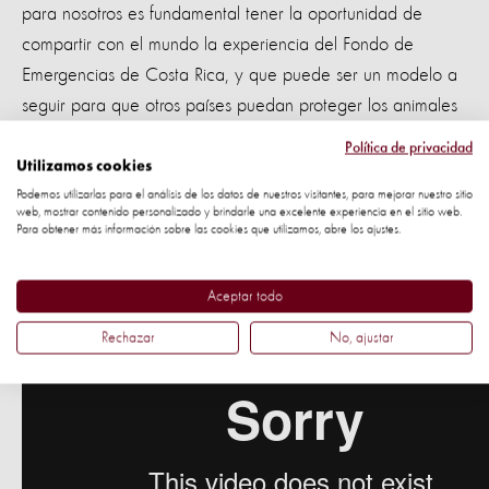
para nosotros es fundamental tener la oportunidad de
compartir con el mundo la experiencia del Fondo de
Emergencias de Costa Rica, y que puede ser un modelo a
seguir para que otros países puedan proteger los animales
de los desastres que son los medios de vida de las
Política de privacidad
comunidades más vulnerables."
Utilizamos cookies
Podemos utilizarlas para el análisis de los datos de nuestros visitantes, para mejorar nuestro sitio
web, mostrar contenido personalizado y brindarle una excelente experiencia en el sitio web.
Este es un ejemplo del trabajo hecho en México por la
Para obtener más información sobre las cookies que utilizamos, abre los ajustes.
sequía y fue presentado en Sendai.
Aceptar todo
Rechazar
No, ajustar