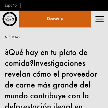
Español
Protección
Dona
Animal
Men
Mundial
NOTICIAS
¿Qué hay en tu plato de
comida?Investigaciones
revelan cómo el proveedor
de carne más grande del
mundo contribuye con la
deforestación ilegal en