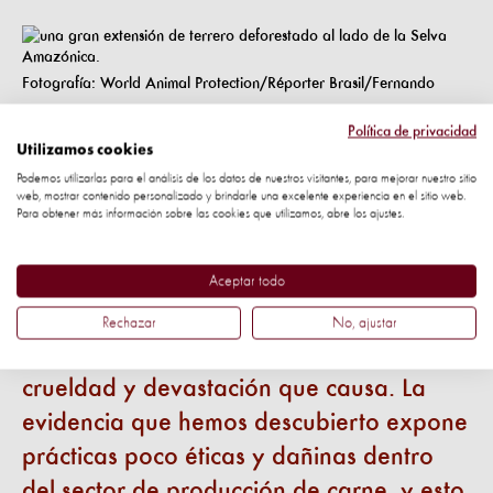
Fotografía: World Animal Protection/Réporter Brasil/Fernando
Martinho.
Política de privacidad
Utilizamos cookies
Jacqueline Mills, Jefa de Campaña de World
Podemos utilizarlas para el análisis de los datos de nuestros visitantes, para mejorar nuestro sitio
Animal Protection, dice:
web, mostrar contenido personalizado y brindarle una excelente experiencia en el sitio web.
Para obtener más información sobre las cookies que utilizamos, abre los ajustes.
JBS es uno de los mayores productores
Aceptar todo
de alimentos del que los compradores
probablemente nunca hayan oído hablar,
Rechazar
No, ajustar
aunque todos necesitamos saber sobre la
crueldad y devastación que causa. La
evidencia que hemos descubierto expone
prácticas poco éticas y dañinas dentro
del sector de producción de carne, y esto