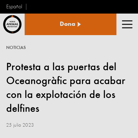
Español
Protección
Dona
Animal
Men
Mundial
NOTICIAS
Protesta a las puertas del
Oceanogràfic para acabar
con la explotación de los
delfines
25 julio 2023