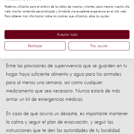
para evacuar en caso de ser necesario, y tener
Podemos utilizarlas para el análisis de los datos de nuestros visitantes, para mejorar nuestro sitio
transportadores listos para aquellos animales que no
web, mostrar contenido personalizado y brindarle una excelente experiencia en el sitio web.
Para obtener más información sobre las cookies que utilizamos, abre los ajustes.
podrán salir por su cuenta.
También debes tener a mano la información médica de tus
Aceptar todo
animales, y tenerlos bien identificados, mediante un collar
Rechazar
No, ajustar
con sus datos o mediante microchip.
Entre las provisiones de supervivencia que se guarden en tu
hogar haya suficiente alimento y agua para los animales
para al menos una semana, así como cualquier
medicamento que sea necesario. Nunca estará de más
armar un kit de emergencias médicas.
En caso de que ocurra un desastre, es importante mantener
la calma y seguir el plan de evacuación, y seguir las
instrucciones que te den las autoridades de tu localidad.