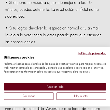
• Si el perro no muestra signos de mejoría a los 10
minutos, puedes detenerte. La respiración artificial no ha
sido exitosa.
• Si tu logras devolver la respiración normal a tu animal,
llévalo a la veterinaria lo antes posible para que atiendan
las consecuencias.
Presiona el pecho de forma firme y rápida para que el
Política de privacidad
Utilizamos cookies
pecho se hunda de 1-2cms dependiendo del tamaño del
Podemos utilizarlas para el análisis de los datos de nuestros visitantes, para mejorar nuestro sitio
perro. Debes mantener el ritmo de 2 compresiones por
web, mostrar contenido personalizado y brindarle una excelente experiencia en el sitio web.
Para obtener más información sobre las cookies que utilizamos, abre los ajustes.
segundo.
Aceptar todo
Realiza el masaje cardiaco durante 15 segundos y
seguidamente dale respiración artificial durante 15
Rechazar
No, ajustar
segundos. Para ello, mantén al perro acostado en el piso y
con el cuello extendido. Acuéstate a su lado, de manera