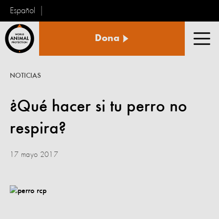
Español
Protección
Dona
Animal
Men
Mundial
NOTICIAS
¿Qué hacer si tu perro no
respira?
17 mayo 2017