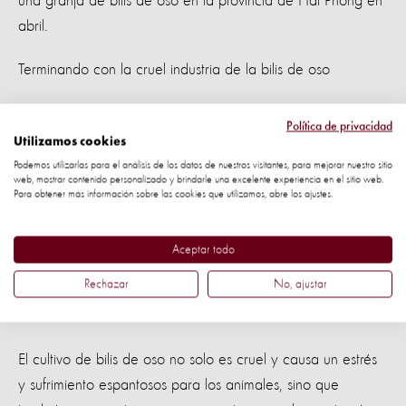
una granja de bilis de oso en la provincia de Hai Phong en
abril.
Terminando con la cruel industria de la bilis de oso
Durante más de 15 años, World Animal Protection y otras
Política de privacidad
ONG asociadas han trabajado con el gobierno vietnamita,
Utilizamos cookies
luchando para poner fin a la cruel práctica del cultivo de
Podemos utilizarlas para el análisis de los datos de nuestros visitantes, para mejorar nuestro sitio
web, mostrar contenido personalizado y brindarle una excelente experiencia en el sitio web.
bilis de oso y proteger a la pequeña población de osos
Para obtener más información sobre las cookies que utilizamos, abre los ajustes.
que queda en la naturaleza. Los esfuerzos colectivos han
dado como resultado una reducción de más del 90% en el
Aceptar todo
número de osos biliares en Vietnam. Pasando de 4.300
Rechazar
No, ajustar
osos registrados en 2005 a 346 osos en las granjas en la
actualidad.
El cultivo de bilis de oso no solo es cruel y causa un estrés
y sufrimiento espantosos para los animales, sino que