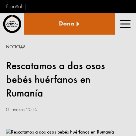
Español
Protección
Dona
Animal
Men
Mundial
NOTICIAS
Rescatamos a dos osos
bebés huérfanos en
Rumanía
01 marzo 2016