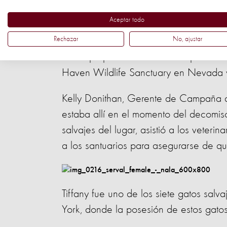
Para garantizar la seguridad de los an
Aceptar todo
planificó durante la semana anterior a
Rechazar
No, ajustar
Protection aseguró la atención veteri
se les proporcionará atención por el re
Haven Wildlife Sanctuary en Nevada y
Kelly Donithan, Gerente de Campaña d
estaba allí en el momento del decomis
salvajes del lugar, asistió a los veter
a los santuarios para asegurarse de que 
Tiffany fue uno de los siete gatos sa
York, donde la posesión de estos gatos