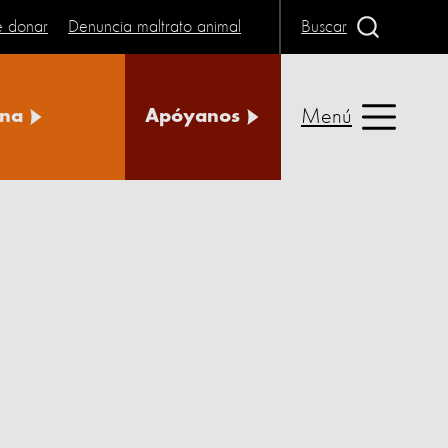
e donar
Denuncia maltrato animal
Buscar
Menú
na
Apóyanos