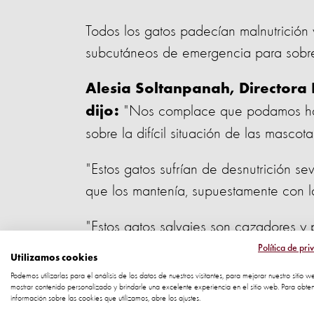
Todos los gatos padecían malnutrición
subcutáneos de emergencia para sobrev
Alesia Soltanpanah, Directora 
"Nos complace que podamos hace
dijo:
sobre la difícil situación de las mascot
"Estos gatos sufrían de desnutrición s
que los mantenía, supuestamente con l
"Estos gatos salvajes son cazadores y p
entorno natural y someterlos a una vid
Política de pri
Utilizamos cookies
tamaño e instinto natural crean una sit
Podemos utilizarlas para el análisis de los datos de nuestros visitantes, para mejorar nuestro sitio w
mostrar contenido personalizado y brindarle una excelente experiencia en el sitio web. Para obte
especialmente animales pequeños y niñ
información sobre las cookies que utilizamos, abre los ajustes.