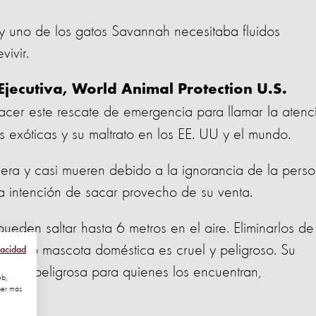
 y uno de los gatos Savannah necesitaba fluidos
ivir.
Ejecutiva, World Animal Protection U.S.
r este rescate de emergencia para llamar la atenc
as exóticas y su maltrato en los EE. UU y el mundo.
evera y casi mueren debido a la ignorancia de la pers
a intención de sacar provecho de su venta.
ueden saltar hasta 6 metros en el aire. Eliminarlos de
a como mascota doméstica es cruel y peligroso. Su
vacidad
uación peligrosa para quienes los encuentran,
eb,
ner más
os ".