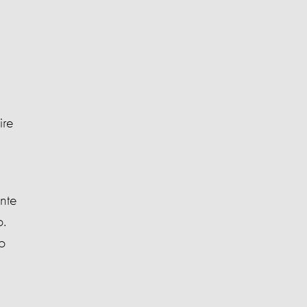
ire
nte
o.
o