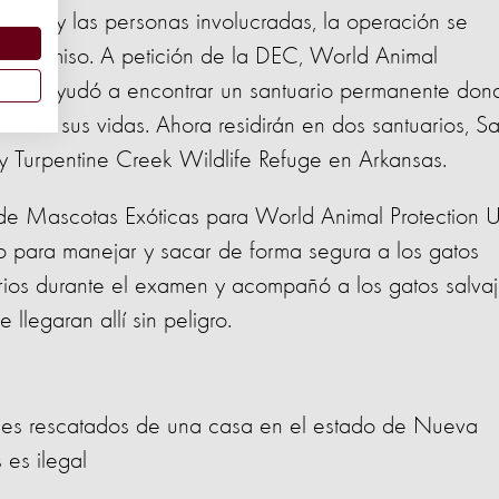
imales y las personas involucradas, la operación se
l decomiso. A petición de la DEC, World Animal
naria y ayudó a encontrar un santuario permanente don
sto de sus vidas. Ahora residirán en dos santuarios, S
 Turpentine Creek Wildlife Refuge en Arkansas.
e Mascotas Exóticas para World Animal Protection 
o para manejar y sacar de forma segura a los gatos
inarios durante el examen y acompañó a los gatos salva
llegaran allí sin peligro.
lvajes rescatados de una casa en el estado de Nueva
 es ilegal