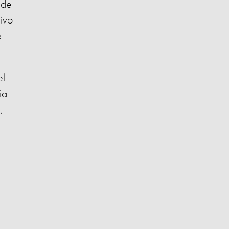
 de
ivo
e
el
ia
,