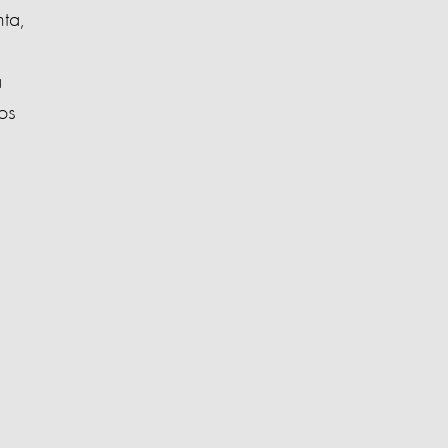
ta,
a
os