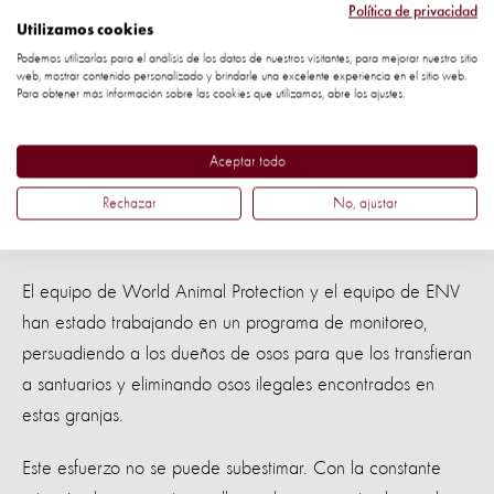
en estas granjas.
Política de privacidad
Utilizamos cookies
Hoy en día, quedan menos de 400 osos en las granjas de
Podemos utilizarlas para el análisis de los datos de nuestros visitantes, para mejorar nuestro sitio
web, mostrar contenido personalizado y brindarle una excelente experiencia en el sitio web.
bilis,
¡una reducción del 90%!
Para obtener más información sobre las cookies que utilizamos, abre los ajustes.
Hemos recorrido un largo camino, pero aún queda mucho
Aceptar todo
por hacer para poner fin a esta crueldad de una vez por
Rechazar
No, ajustar
todas. Ahora, tenemos que convencer a los agricultores de
que no comercialicen la bilis de oso.
El equipo de World Animal Protection y el equipo de ENV
han estado trabajando en un programa de monitoreo,
persuadiendo a los dueños de osos para que los transfieran
a santuarios y eliminando osos ilegales encontrados en
estas granjas.
Este esfuerzo no se puede subestimar. Con la constante