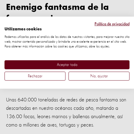
Enemigo fantasma de la
fauna marina
Política de privacidad
Utilizamos cookies
Las mallas de nylon se usan para pescar totoaba, una
Podemos utilizarlas para el análisis de los datos de nuestros visitantes, para mejorar nuestro sitio
web, mostrar contenido personalizado y brindarle una excelente experiencia en el sitio web.
especie amenazada que se vende ilegalmente en China
Para obtener más información sobre las cookies que utilizamos, abre los ajustes.
para usarla en la medicina tradicional. Estas mallas enredan
y asfixian a la vaquita. Cuando termina la temporada de
Aceptar todo
pesca de totoaba y estos peces migran, las redes que
Rechazar
No, ajustar
quedan flotando se convierten en trampas mortales para la
vaquita.
Unas 640.000 toneladas de redes de pesca fantasma son
descartadas en nuestro océanos cada año, matando a
136.00 focas, leones marinos y ballenas anualmente, así
como a millones de aves, tortugas y peces.