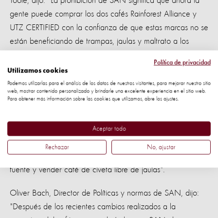
Toole, dijo: "La prohibición de SAN significa que ahora la
gente puede comprar los dos cafés Rainforest Alliance y
UTZ CERTIFIED con la confianza de que estas marcas no se
están beneficiando de trampas, jaulas y maltrato a los
animales silvestres".
Política de privacidad
Utilizamos cookies
"Este último movimiento es una señal de que la industria del
Podemos utilizarlas para el análisis de los datos de nuestros visitantes, para mejorar nuestro sitio
café está tomando en serio este problema y tomar medidas
web, mostrar contenido personalizado y brindarle una excelente experiencia en el sitio web.
Para obtener más información sobre las cookies que utilizamos, abre los ajustes.
para eliminar la crueldad animal inaceptable".
"Ahora continuaremos trabajando con otros organismos de
Aceptar todo
certificación, empresas y el gobierno de Indonesia para
Rechazar
No, ajustar
promover el compromiso de toda la industria como única
fuente y vender café de civeta libre de jaulas".
Oliver Bach, Director de Políticas y normas de SAN, dijo:
"Después de los recientes cambios realizados a la