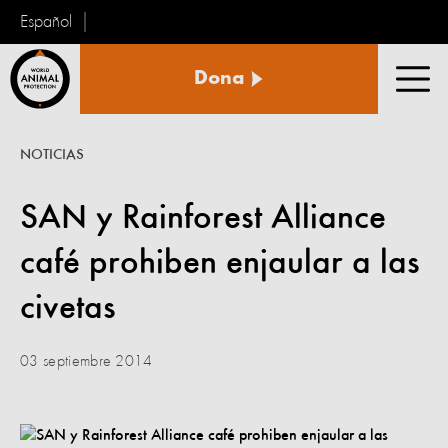
Español
Protección
Dona
Animal
Men
Mundial
NOTICIAS
SAN y Rainforest Alliance
café prohiben enjaular a las
civetas
03 septiembre 2014