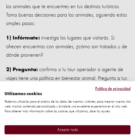
los animales que te encuentres en tus destinos turísticos.
Toma buenas decisiones para los animales, siguiendo estos
simples pasos:
investiga los lugares que visitarás. Si
1) Infórmate:
ofrecen encuentros con animales, ¿cómo son tratados y de
dónde provienen?
confirma si tu tour operador o agente de
2) Pregunta:
viajes tiene una política en bienestar animal. Pregunta a tus
amigos y familiares acerca de sus experiencias.
Política de privacidad
Utilizamos cookies
ten en cuenta que lo
3) Piensa antes de comprar:
Podemos utilizarlas para el análisis de los datos de nuestros visitantes, para mejorar nuestro sitio
web, mostrar contenido personalizado y brindarle una excelente experiencia en el sitio web.
que puede parecer un suvenir de origen animal producido
Para obtener más información sobre las cookies que utilizamos, abre los ajustes.
localmente puede en realidad hacer que crezca la
demanda del comercio ilegal de vida silvestre.
Aceptar todo