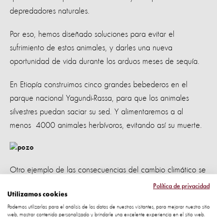
depredadores naturales.
Por eso, hemos diseñado soluciones para evitar el
sufrimiento de estos animales, y darles una nueva
oportunidad de vida durante los arduos meses de sequía.
En Etiopía construimos cinco grandes bebederos en el
parque nacional Yagundi-Rassa, para que los animales
silvestres puedan saciar su sed. Y alimentaremos a al
menos 4000 animales herbívoros, evitando así su muerte.
Otro ejemplo de las consecuencias del cambio climático se
ha dado en Tailandia, donde se experimenta la peor
Política de privacidad
Utilizamos cookies
sequía en 40 años. Dejando la reserva de agua
Podemos utilizarlas para el análisis de los datos de nuestros visitantes, para mejorar nuestro sitio
únicamente para el uso humano.
web, mostrar contenido personalizado y brindarle una excelente experiencia en el sitio web.