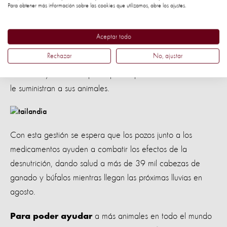
Para obtener más información sobre las cookies que utilizamos, abre los ajustes.
Es por esa razón que nuestro equipo de manejo de
desastres se movilizó en abril hasta la zona de Doi Tao y
Aceptar todo
distribuyó un total de 40 tanques de 1000 litros de agua
Rechazar
No, ajustar
a 30 refugios en ese distrito, además de dar bloques de
minerales y medicinas para que los productores de la zona
le suministran a sus animales.
Con esta gestión se espera que los pozos junto a los
medicamentos ayuden a combatir los efectos de la
desnutrición, dando salud a más de 39 mil cabezas de
ganado y búfalos mientras llegan las próximas lluvias en
agosto.
a más animales en todo el mundo
Para poder ayudar