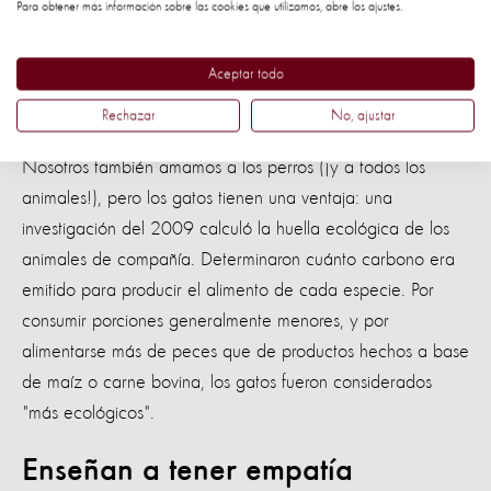
unidos, que analizó a 4 mil personas durante 10 años.
Para obtener más información sobre las cookies que utilizamos, abre los ajustes.
Son más ecológicos
Aceptar todo
Rechazar
No, ajustar
Nosotros también amamos a los perros (¡y a todos los
animales!), pero los gatos tienen una ventaja: una
investigación del 2009 calculó la huella ecológica de los
animales de compañía. Determinaron cuánto carbono era
emitido para producir el alimento de cada especie. Por
consumir porciones generalmente menores, y por
alimentarse más de peces que de productos hechos a base
de maíz o carne bovina, los gatos fueron considerados
"más ecológicos".
Enseñan a tener empatía