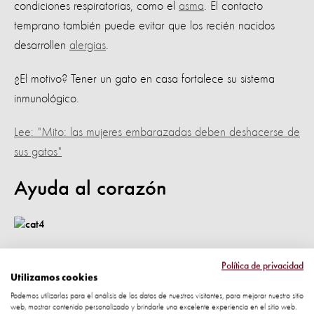
condiciones respiratorias, como el
asma
. El contacto
temprano también puede evitar que los recién nacidos
desarrollen
alergias
.
¿El motivo? Tener un gato en casa fortalece su sistema
inmunológico.
Lee: "Mito: las mujeres embarazadas deben deshacerse de
sus gatos"
Ayuda al corazón
Como si fuera poco, cuidar a un gato también reduce
Política de privacidad
hasta en un 30% las probabilidades de morir de un ataque
Utilizamos cookies
cardiaco. Eso es lo que afirma este
estudio
de los Estados
Podemos utilizarlas para el análisis de los datos de nuestros visitantes, para mejorar nuestro sitio
web, mostrar contenido personalizado y brindarle una excelente experiencia en el sitio web.