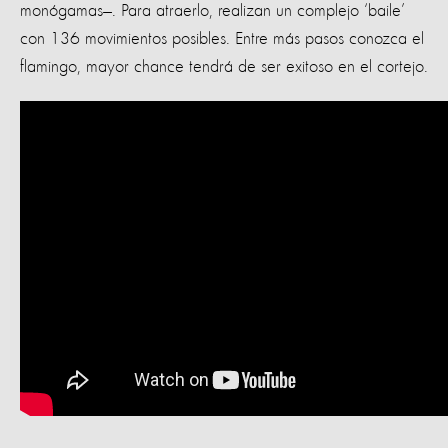
monógamas—. Para atraerlo, realizan un complejo ‘baile’
con 136 movimientos posibles. Entre más pasos conozca el
flamingo, mayor chance tendrá de ser exitoso en el cortejo.