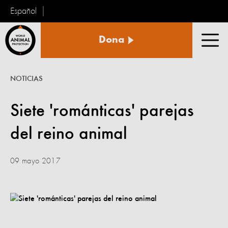
Español
Protección
Dona
Animal
Men
Mundial
NOTICIAS
Siete 'románticas' parejas
del reino animal
09 mayo 2017