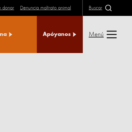
e donar
Denuncia maltrato animal
Buscar
Menú
na
Apóyanos