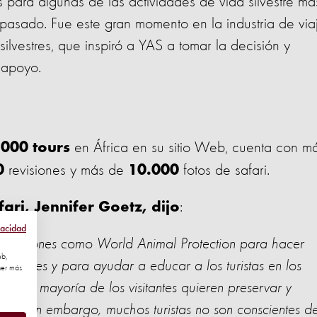
para algunas de las actividades de vida silvestre má
pasado. Fue este gran momento en la industria de via
ilvestres, que inspiró a YAS a tomar la decisión y
 apoyo.
en África en su sitio Web, cuenta con m
000 tours
revisiones y más de
fotos de safari.
0
10.000
:
ari, Jennifer Goetz, dijo
vacidad
nizaciones como World Animal Protection para hacer
eb,
 animales y para ayudar a educar a los turistas en los
ner más
en. La mayoría de los visitantes quieren preservar y
fari, sin embargo, muchos turistas no son conscientes de