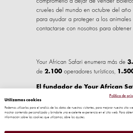
comprometió a dejar de vender boletos 
crueles del mundo en octubre del año 
para ayudar a proteger a los animales s
contactarse con nosotros para obtener
Your African Safari enumera más de
3.
de
operadores turísticos,
2.100
1.50
El fundador de Your African Saf
Política de pri
Utilizamos cookies
"
YAS se complace en trabajar con orga
Podemos utilizarlas para el análisis de los datos de nuestros visitantes, para mejorar nuestro sitio w
cambios positivos y sostenibles para los
mostrar contenido personalizado y brindarle una excelente experiencia en el sitio web. Para obte
información sobre las cookies que utilizamos, abre los ajustes.
diversos paquetes de safari que se ofrec
proteger a los animales que ven en el sa