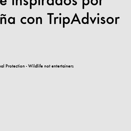
re inspirados por
ña con TripAdvisor