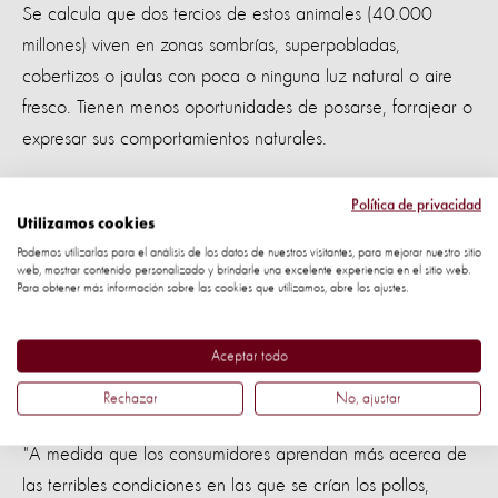
Se calcula que dos tercios de estos animales (40.000
millones) viven en zonas sombrías, superpobladas,
cobertizos o jaulas con poca o ninguna luz natural o aire
fresco. Tienen menos oportunidades de posarse, forrajear o
expresar sus comportamientos naturales.
En nuestra reciente encuesta mundial, el 81% de los
Política de privacidad
encuestados dijeron que no comprarían pollo de una
Utilizamos cookies
cadena de comida rápida si supieran que habían sufrido
Podemos utilizarlas para el análisis de los datos de nuestros visitantes, para mejorar nuestro sitio
web, mostrar contenido personalizado y brindarle una excelente experiencia en el sitio web.
serios problemas de salud debido a que vivían en una
Para obtener más información sobre las cookies que utilizamos, abre los ajustes.
pequeña granja industrial.
Aceptar todo
Jonty Whittleton, nuestro director global de animales de
granja, dijo:
Rechazar
No, ajustar
"A medida que los consumidores aprendan más acerca de
las terribles condiciones en las que se crían los pollos,