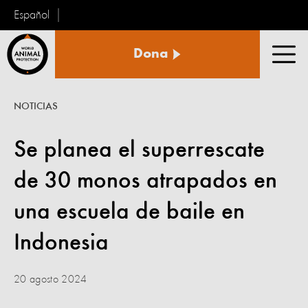
Español
Protección
Dona
Animal
Men
Mundial
NOTICIAS
Se planea el superrescate
de 30 monos atrapados en
una escuela de baile en
Indonesia
20 agosto 2024