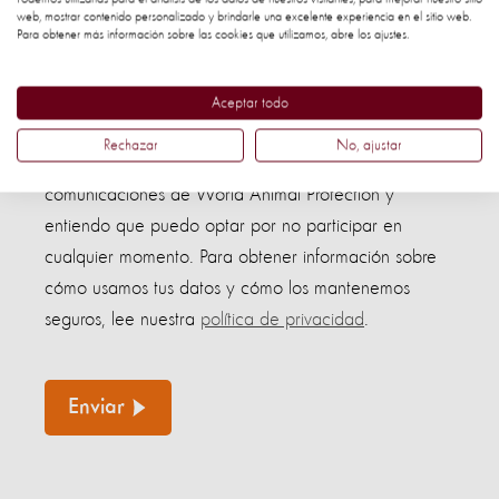
web, mostrar contenido personalizado y brindarle una excelente experiencia en el sitio web.
Para obtener más información sobre las cookies que utilizamos, abre los ajustes.
Confirmo que tengo 18 años o más(*)
Aceptar todo
Rechazar
No, ajustar
Al enviar este formulario, acepto recibir más
comunicaciones de World Animal Protection y
entiendo que puedo optar por no participar en
cualquier momento. Para obtener información sobre
cómo usamos tus datos y cómo los mantenemos
seguros, lee nuestra
política de privacidad
.
Enviar