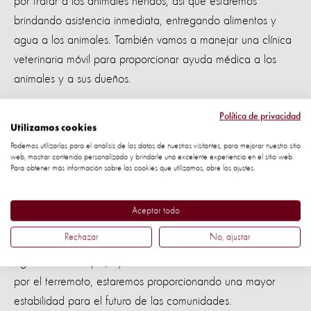
por tratar a los animales heridos, así que estaremos
brindando asistencia inmediata, entregando alimentos y
agua a los animales. También vamos a manejar una clínica
veterinaria móvil para proporcionar ayuda médica a los
animales y a sus dueños.
"La escala del desastre es catastrófico para ambos,
Política de privacidad
Utilizamos cookies
personas y animales. Nuestro equipo de veterinarios se
Podemos utilizarlas para el análisis de los datos de nuestros visitantes, para mejorar nuestro sitio
encuentran en camino a Kathmandu, para ayudar a los
web, mostrar contenido personalizado y brindarle una excelente experiencia en el sitio web.
Para obtener más información sobre las cookies que utilizamos, abre los ajustes.
más necesitados", comentó Mike Baker, Director Eejecutivo
de World Animal Protection.
Aceptar todo
Nepal es uno de los países más pobres de Asia, donde
Rechazar
No, ajustar
muchas familias viven de manera humilde y de la
agricultura. Así que, ayudando a los animales afectados
por el terremoto, estaremos proporcionando una mayor
estabilidad para el futuro de las comunidades.