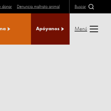
e donar
Denuncia maltrato animal
Buscar
Menú
na
Apóyanos