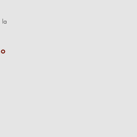
 la
mo