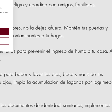
 de peligro y coordina con amigos, familiares,
eb,
guras.
ner más
nteriores, no la dejes afuera. Mantén tus puertas y
esen contaminantes a tu hogar.
ntanas para prevenir el ingreso de humo a tu casa. A
.
 para beber y lavar los ojos, boca y nariz de tus
sus ojos, limpia la acumulación de lagañas por lagrimeo
los documentos de identidad, sanitarios, implementos 