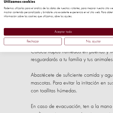
Utilizamos cookies
Mantén tus animales fuera de las áreas
Podemos utilizarlas para el análisis de los datos de nuestros visitantes, para mejorar nuestro sitio w
autoridades su evacuación a zonas se
mostrar contenido personalizado y brindarle una excelente experiencia en el sitio web. Para obte
información sobre las cookies que utilizamos, abre los ajustes.
Permite que tu mascota permanezca en i
Aceptar todo
ventanas cerradas para evitar que ingr
Rechazar
No, ajustar
Coloca trapos húmedos en puertas y ve
resguardarás a tu familia y tus animales
Abastécete de suficiente comida y agua
mascotas. Para evitar la irritación en 
con toallitas húmedas.
En caso de evacuación, ten a la mano 