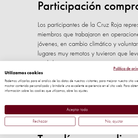
Participación compr
Los participantes de la Cruz Roja repr
miembros que trabajaron en operacion
jóvenes, en cambio climático y voluntar
lugares muy remotos y tuvieron que leva
cual demuestra su compromiso y partici
Política de pri
Utilizamos cookies
No solo participaron activamente en to
Podemos utilizarlas para el análisis de los datos de nuestros visitantes, para mejorar nuestro sitio w
mostrar contenido personalizado y brindarle una excelente experiencia en el sitio web. Para obte
empezaron a identificar y aplicar lo q
información sobre las cookies que utilizamos, abre los ajustes.
del primer día, algunos asistentes se 
desastre y discutieron sobre dónde col
Aceptar todo
Rechazar
No, ajustar