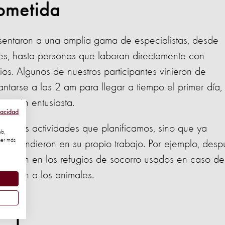
ometida
esentaron a una amplia gama de especialistas, desde
es, hasta personas que laboran directamente con
ios. Algunos de nuestros participantes vinieron de
ntarse a las 2 am para llegar a tiempo el primer día, 
pación entusiasta.
vacidad
das las actividades que planificamos, sino que ya
eb,
ner más
ue aprendieron en su propio trabajo. Por ejemplo, desp
reunieron en los refugios de socorro usados en caso de
ocarían a los animales.