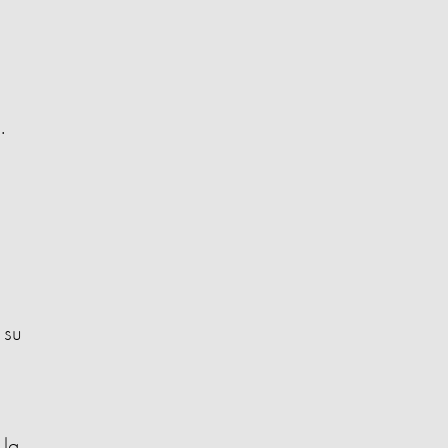
.
 su
 la