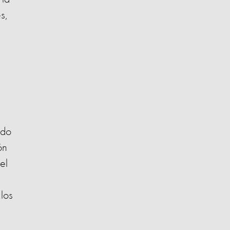
s,
ndo
ón
el
los