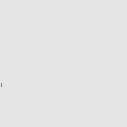
los
 la