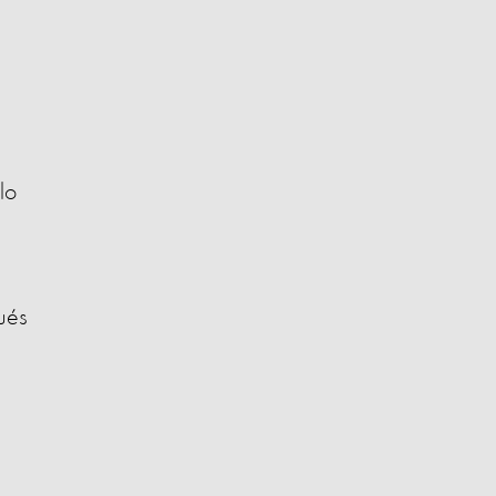
lo
ués