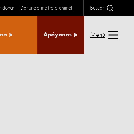
e donar
Denuncia maltrato animal
Buscar
Menú
na
Apóyanos