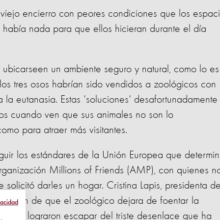
 viejo encierro con peores condiciones que los espac
había nada para que ellos hicieran durante el día
 ubicarseen un ambiente seguro y natural, como lo es
los tres osos habrían sido vendidos a zoológicos con
 la eutanasia. Estas 'soluciones' desafortunadamente
cos cuando ven que sus animales no son lo
omo para atraer más visitantes.
guir los estándares de la Unión Europea que determi
rganización Millions of Friends (AMP), con quienes n
e solicitó darles un hogar. Cristina Lapis, presidenta d
ndición de que el zoológico dejara de foentar la
vacidad
os osos lograron escapar del triste desenlace que ha