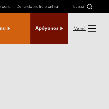
e donar
Denuncia maltrato animal
Buscar
Menú
na
Apóyanos