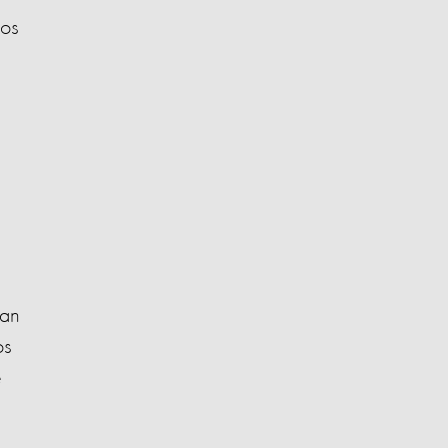
ios
nan
os
e