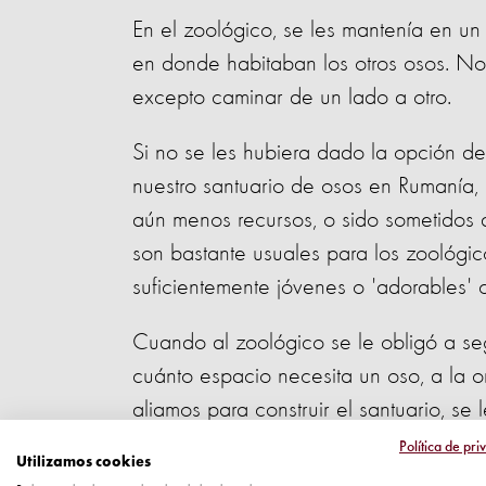
En el zoológico, se les mantenía en un
en donde habitaban los otros osos. No 
excepto caminar de un lado a otro.
Si no se les hubiera dado la opción de
nuestro santuario de osos en Rumanía, 
aún menos recursos, o sido sometidos a
son bastante usuales para los zoológi
suficientemente jóvenes o 'adorables' c
Cuando al zoológico se le obligó a se
cuánto espacio necesita un oso, a la o
aliamos para construir el santuario, se l
AMP, aceptó cuidar de ellos con la co
Política de pri
Utilizamos cookies
reproducción de osos. Por suerte, ya l