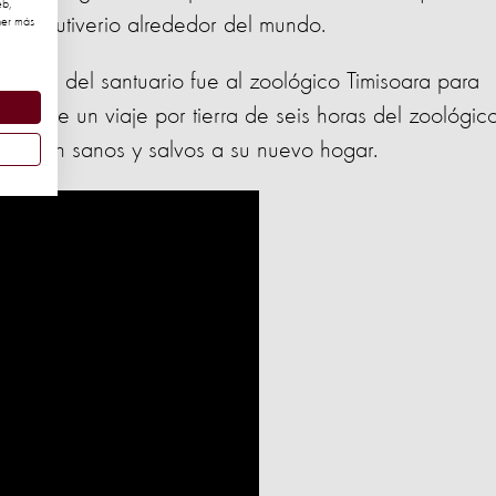
eb,
s en cautiverio alrededor del mundo.
ner más
rsonal del santuario fue al zoológico Timisoara para
uego de un viaje por tierra de seis horas del zoológico
llegaron sanos y salvos a su nuevo hogar.