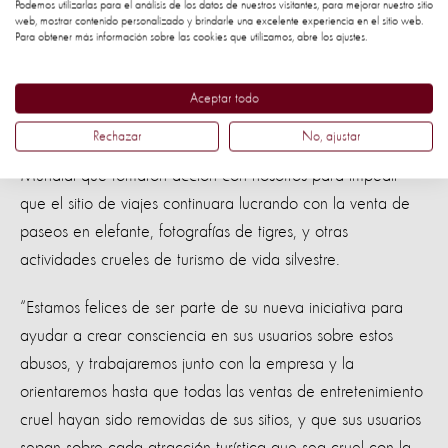
Podemos utilizarlas para el análisis de los datos de nuestros visitantes, para mejorar nuestro sitio
Steve McIvor, CEO de Protección Animal Mundial, dijo:
web, mostrar contenido personalizado y brindarle una excelente experiencia en el sitio web.
Para obtener más información sobre las cookies que utilizamos, abre los ajustes.
“Felicitamos a TripAdvisor por tomar este importante paso
para acabar con la cruel industria de entretenimiento
Aceptar todo
turístico con animales silvestres. Y es un gran resultado para
Rechazar
No, ajustar
más de medio millón de segeuidores de Protección Animal
Mundial que tomaron acción con nosotros para impedir
que el sitio de viajes continuara lucrando con la venta de
paseos en elefante, fotografías de tigres, y otras
actividades crueles de turismo de vida silvestre.
“Estamos felices de ser parte de su nueva iniciativa para
ayudar a crear consciencia en sus usuarios sobre estos
abusos, y trabajaremos junto con la empresa y la
orientaremos hasta que todas las ventas de entretenimiento
cruel hayan sido removidas de sus sitios, y que sus usuarios
sepan sobre cada atracción turística que sea cruel con la